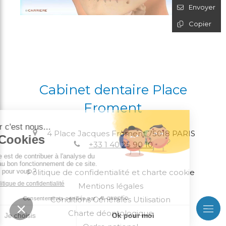
Envoyer
Copier
Cabinet dentaire Place
Froment
4 Place Jacques Froment
75018
PARIS
+33 1 40 25 90 10
Politique de confidentialité et charte cookie
Mentions légales
Conditions Générales Utilisation
Charte déontologique