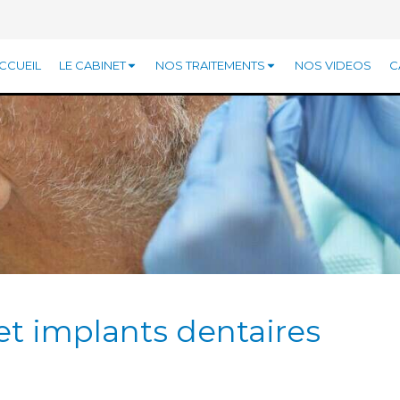
CCUEIL
LE CABINET
NOS TRAITEMENTS
NOS VIDEOS
C
et implants dentaires