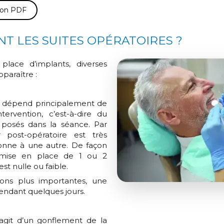
sion PDF
T LES SUITES OPÉRATOIRES ?
lace d’implants, diverses
paraître :
le dépend principalement de
ntervention, c’est-à-dire du
posés dans la séance. Par
ur post-opératoire est très
sonne à une autre. De façon
 mise en place de 1 ou 2
est nulle ou faible.
ions plus importantes, une
endant quelques jours.
agit d’un gonflement de la