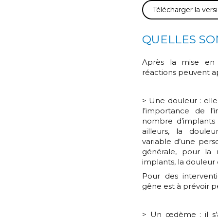
Télécharger la ver
QUELLES SON
Après la mise en p
réactions peuvent ap
> Une douleur : el
l’importance de l’i
nombre d’implants 
ailleurs, la doule
variable d’une per
générale, pour la
implants, la douleur 
Pour des intervent
gêne est à prévoir p
> Un œdème : il s’