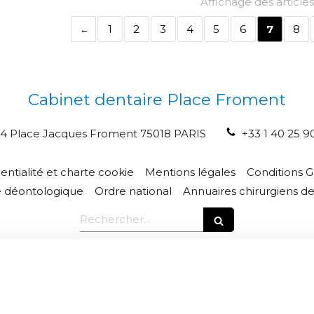
Affichage des article
1
2
3
4
5
6
7
8
Cabinet dentaire Place Froment
4 Place Jacques Froment
75018
PARIS
+33 1 40 25 9
entialité et charte cookie
Mentions légales
Conditions G
e déontologique
Ordre national
Annuaires chirurgiens de
Rechercher