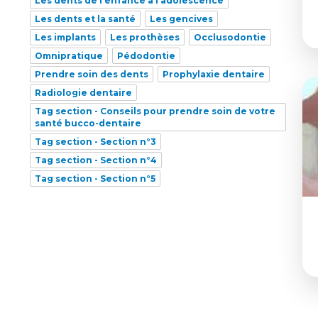
Les dents de l’enfance à l’adolescence
Les dents et la santé
Les gencives
Les implants
Les prothèses
Occlusodontie
Omnipratique
Pédodontie
Prendre soin des dents
Prophylaxie dentaire
Radiologie dentaire
Tag section - Conseils pour prendre soin de votre
santé bucco-dentaire
Tag section - Section n°3
Tag section - Section n°4
Tag section - Section n°5