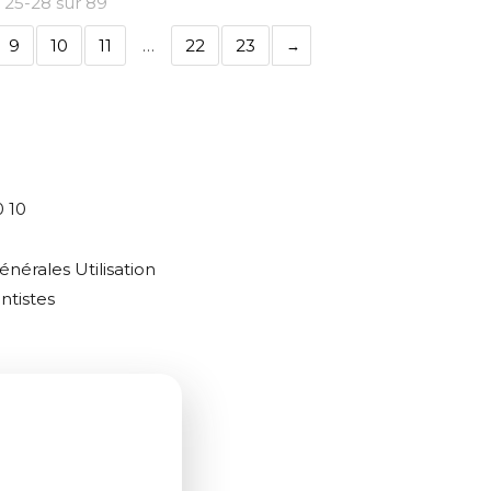
s 25-28 sur 89
9
10
11
…
22
23
0 10
énérales Utilisation
ntistes