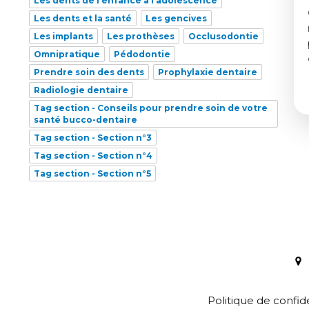
Les dents de l’enfance à l’adolescence
Les dents et la santé
Les gencives
Les implants
Les prothèses
Occlusodontie
Omnipratique
Pédodontie
Prendre soin des dents
Prophylaxie dentaire
Radiologie dentaire
Tag section - Conseils pour prendre soin de votre
santé bucco-dentaire
Tag section - Section n°3
Tag section - Section n°4
Tag section - Section n°5
Politique de confid